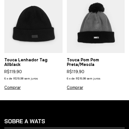
Touca Lenhador Tag
Touca Pom Pom
Allblack
Preta/Mescla
R$119,90
R$119,90
6
x
de
R$19,98
sem juros
6
x
de
R$19,98
sem juros
SOBRE A WATS