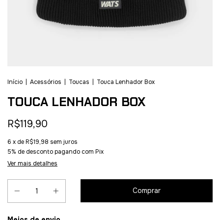
Início
|
Acessórios
|
Toucas
|
Touca Lenhador Box
TOUCA LENHADOR BOX
R$119,90
6
x de
R$19,98
sem juros
5% de desconto
pagando com Pix
Ver mais detalhes
Entregas para o CEP:
Meios de envio