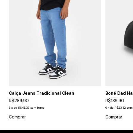
Calça Jeans Tradicional Clean
Boné Dad Hat
R$289,90
R$139,90
6
x
de
R$48,32
sem juros
6
x
de
R$23,32
sem 
Comprar