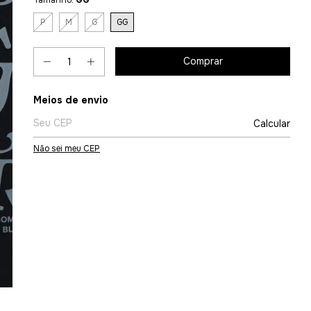
Tamanho:
GG
P
M
G
GG
Entregas para o CEP:
Meios de envio
Calcular
Não sei meu CEP