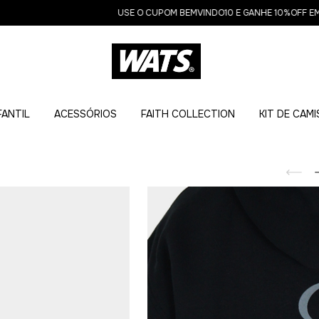
USE O CUPOM BEMVINDO10 E GANHE 10%OFF EM SUA
FANTIL
ACESSÓRIOS
FAITH COLLECTION
KIT DE CAM