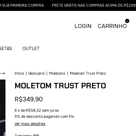
 PRIMEIRA COMPRA
FRETE GRÁTIS NAS COMPRAS ACIMA DE R$299,00 -
0
LOGIN
CARRINHO
ISETAS
OUTLET
Início
|
Vestuário
|
Moletons
|
Moletom Trust Preto
MOLETOM TRUST PRETO
R$349,90
6
x de
R$58,32
sem juros
5% de desconto
pagando com Pix
Ver mais detalhes