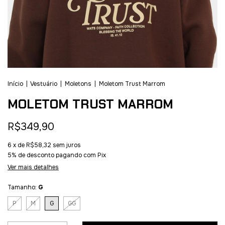
Início
|
Vestuário
|
Moletons
|
Moletom Trust Marrom
MOLETOM TRUST MARROM
R$349,90
6
x de
R$58,32
sem juros
5% de desconto
pagando com Pix
Ver mais detalhes
Tamanho:
G
P
M
G
GG