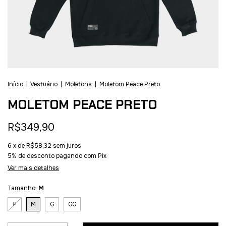
Início
|
Vestuário
|
Moletons
|
Moletom Peace Preto
MOLETOM PEACE PRETO
R$349,90
6
x de
R$58,32
sem juros
5% de desconto
pagando com Pix
Ver mais detalhes
Tamanho:
M
P
M
G
GG