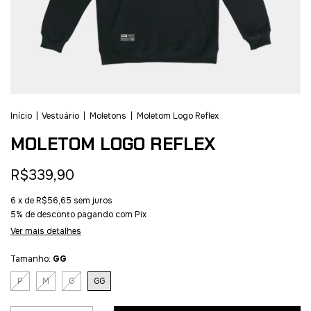
Início
|
Vestuário
|
Moletons
|
Moletom Logo Reflex
MOLETOM LOGO REFLEX
R$339,90
6
x de
R$56,65
sem juros
5% de desconto
pagando com Pix
Ver mais detalhes
Tamanho:
GG
P
M
G
GG