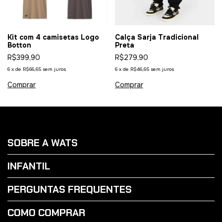
Kit com 4 camisetas Logo
Calça Sarja Tradicional
Botton
Preta
R$399,90
R$279,90
6
x
de
R$66,65
sem juros
6
x
de
R$46,65
sem juros
Comprar
Comprar
SOBRE A WATS
INFANTIL
PERGUNTAS FREQUENTES
COMO COMPRAR