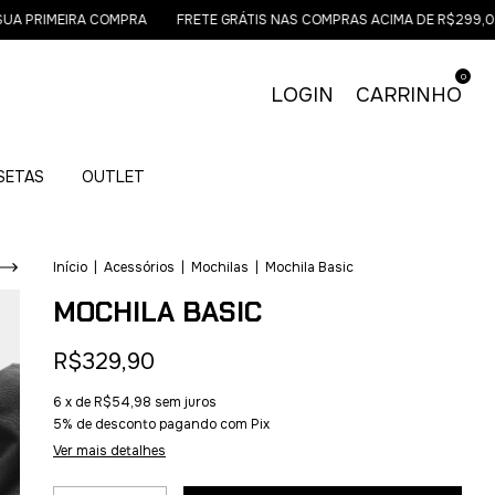
PRIMEIRA COMPRA
FRETE GRÁTIS NAS COMPRAS ACIMA DE R$299,00 - 
0
LOGIN
CARRINHO
ISETAS
OUTLET
Início
|
Acessórios
|
Mochilas
|
Mochila Basic
MOCHILA BASIC
R$329,90
6
x de
R$54,98
sem juros
5% de desconto
pagando com Pix
Ver mais detalhes