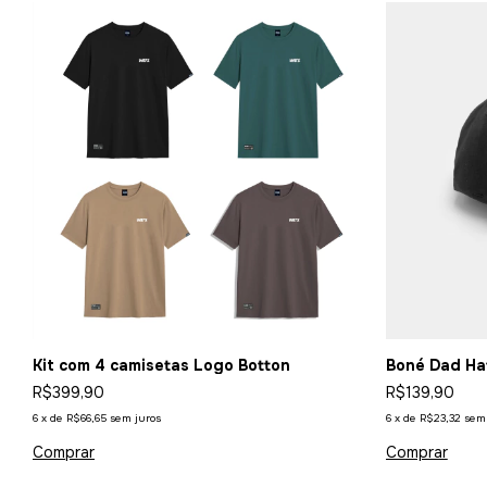
Kit com 4 camisetas Logo Botton
Boné Dad Hat
R$399,90
R$139,90
6
x
de
R$66,65
sem juros
6
x
de
R$23,32
sem 
Comprar