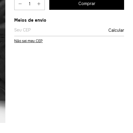
Entregas para o CEP:
Meios de envio
Calcular
Não sei meu CEP