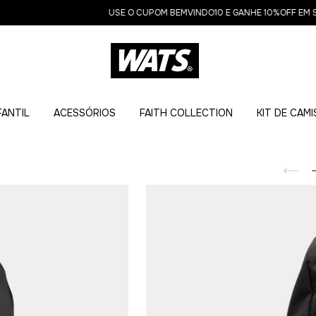
USE O CUPOM BEMVINDO10 E GANHE 10%OFF EM SUA 
FANTIL
ACESSÓRIOS
FAITH COLLECTION
KIT DE CAM