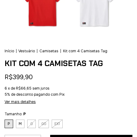
Início
|
Vestuário
|
Camisetas
|
Kit com 4 Camisetas Tag
KIT COM 4 CAMISETAS TAG
R$399,90
6
x de
R$66,65
sem juros
5% de desconto
pagando com Pix
Ver mais detalhes
Tamanho:
P
P
M
G
GG
EX1