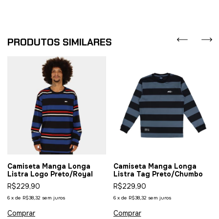
PRODUTOS SIMILARES
Camiseta Manga Longa
Camiseta Manga Longa
Listra Logo Preto/Royal
Listra Tag Preto/Chumbo
R$229,90
R$229,90
6
x
de
R$38,32
sem juros
6
x
de
R$38,32
sem juros
Comprar
Comprar