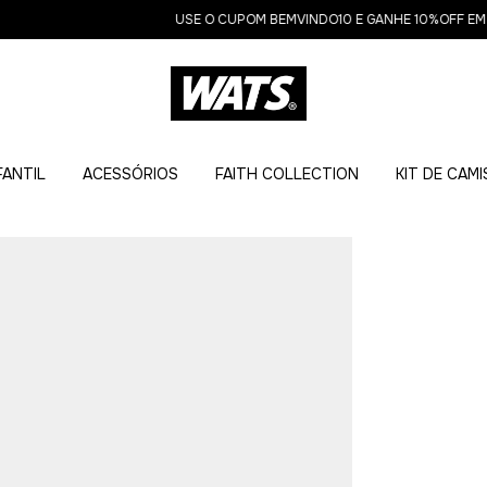
USE O CUPOM BEMVINDO10 E GANHE 10%OFF EM SU
FANTIL
ACESSÓRIOS
FAITH COLLECTION
KIT DE CAM