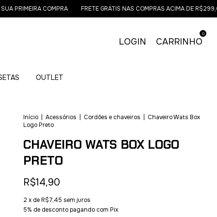
A PRIMEIRA COMPRA
FRETE GRÁTIS NAS COMPRAS ACIMA DE R$299,00 
0
LOGIN
CARRINHO
ISETAS
OUTLET
Início
|
Acessórios
|
Cordões e chaveiros
|
Chaveiro Wats Box
Logo Preto
CHAVEIRO WATS BOX LOGO
PRETO
R$14,90
2
x de
R$7,45
sem juros
5% de desconto
pagando com Pix