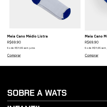
Meia Cano Médio Listra
Meia Cano M
R$69,90
R$69,90
6
x
de
R$11,65
sem juros
6
x
de
R$11,65
sem 
Comprar
SOBRE A WATS