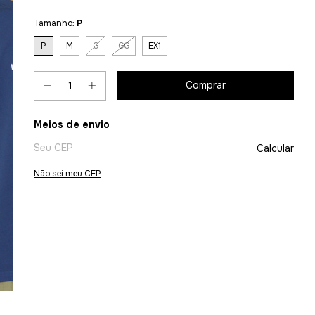
Tamanho:
P
P
M
G
GG
EX1
Entregas para o CEP:
Meios de envio
Calcular
Não sei meu CEP