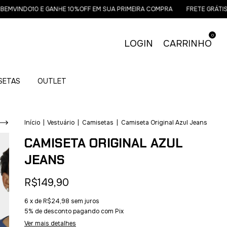
INDO10 E GANHE 10%OFF EM SUA PRIMEIRA COMPRA
FRETE GRÁTIS NA
0
LOGIN
CARRINHO
ISETAS
OUTLET
Início
|
Vestuário
|
Camisetas
|
Camiseta Original Azul Jeans
CAMISETA ORIGINAL AZUL
JEANS
R$149,90
6
x de
R$24,98
sem juros
5% de desconto
pagando com Pix
Ver mais detalhes