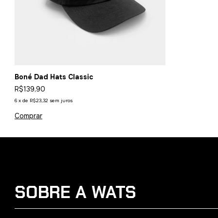
Boné Dad Hats Classic
R$139,90
6
x
de
R$23,32
sem juros
SOBRE A WATS