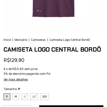
Início
|
Vestuário
|
Camisetas
|
Camiseta Logo Central Bordô
CAMISETA LOGO CENTRAL BORDÔ
R$129,90
6
x de
R$21,65
sem juros
5% de desconto
pagando com Pix
Ver mais detalhes
Tamanho:
P
P
M
G
GG
EX1