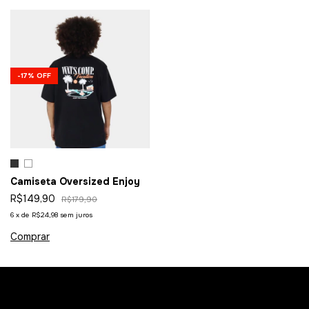
-
17
%
OFF
Camiseta Oversized Enjoy
R$149,90
R$179,90
6
x
de
R$24,98
sem juros
Comprar