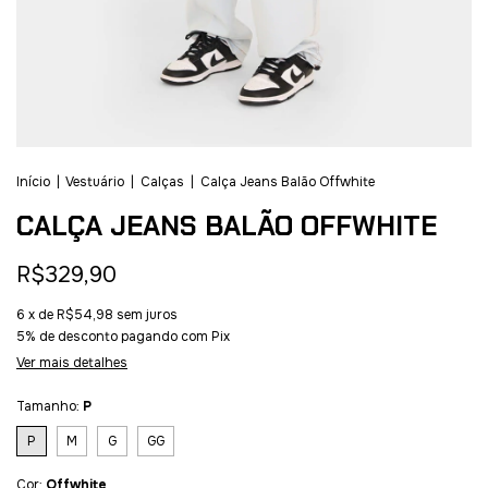
Início
|
Vestuário
|
Calças
|
Calça Jeans Balão Offwhite
CALÇA JEANS BALÃO OFFWHITE
R$329,90
6
x de
R$54,98
sem juros
5% de desconto
pagando com Pix
Ver mais detalhes
Tamanho:
P
P
M
G
GG
Cor:
Offwhite