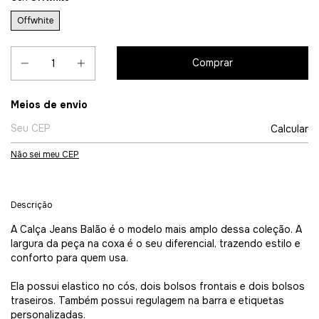
Offwhite
Entregas para o CEP:
Meios de envio
Calcular
Não sei meu CEP
Descrição
A Calça Jeans Balão é o modelo mais amplo dessa coleção. A
largura da peça na coxa é o seu diferencial, trazendo estilo e
conforto para quem usa.
Ela possui elastico no cós, dois bolsos frontais e dois bolsos
traseiros. Também possui regulagem na barra e etiquetas
personalizadas.