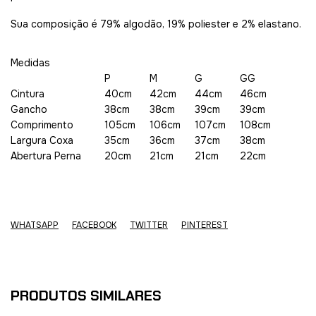
Sua composição é 79% algodão, 19% poliester e 2% elastano.
Medidas
P
M
G
GG
Cintura
40cm
42cm
44cm
46cm
Gancho
38cm
38cm
39cm
39cm
Comprimento
105cm
106cm
107cm
108cm
Largura Coxa
35cm
36cm
37cm
38cm
Abertura Perna
20cm
21cm
21cm
22cm
WHATSAPP
FACEBOOK
TWITTER
PINTEREST
PRODUTOS SIMILARES