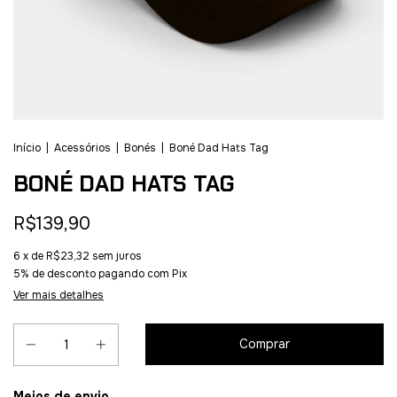
Início
|
Acessórios
|
Bonés
|
Boné Dad Hats Tag
BONÉ DAD HATS TAG
R$139,90
6
x de
R$23,32
sem juros
5% de desconto
pagando com Pix
Ver mais detalhes
Entregas para o CEP:
Meios de envio