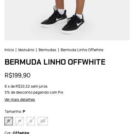
Início
|
Vestuário
|
Bermudas
|
Bermuda Linho Offwhite
BERMUDA LINHO OFFWHITE
R$199,90
6
x de
R$33,32
sem juros
5% de desconto
pagando com Pix
Ver mais detalhes
Tamanho:
P
P
M
G
GG
Cor:
Offwhite