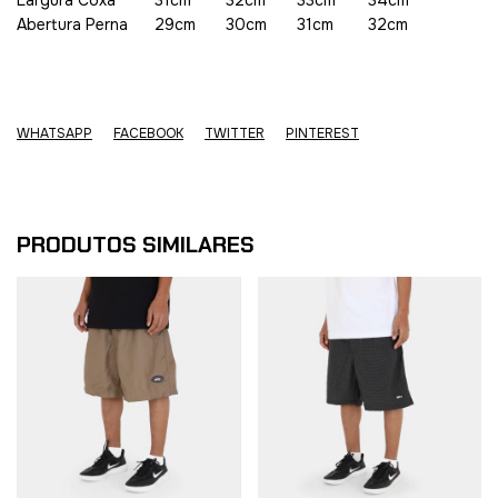
Largura Coxa
31cm
32cm
33cm
34cm
Abertura Perna
29cm
30cm
31cm
32cm
WHATSAPP
FACEBOOK
TWITTER
PINTEREST
PRODUTOS SIMILARES