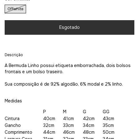
Offwhite
Descrição
A Bermuda Linho possui etiqueta emborrachada, dois bolsos
frontais e um bolso traseiro.
Sua composição é de 92% algodão, 6% modal e 2% linho.
Medidas
P
M
G
GG
Cintura
40cm
41cm
42cm
43cm
Gancho
32cm
33cm
34cm
35cm
Comprimento
44cm
46cm
48cm
50cm