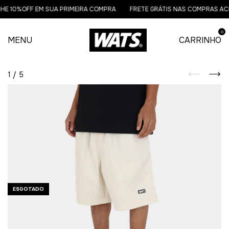
E 10%OFF EM SUA PRIMEIRA COMPRA
FRETE GRÁTIS NAS COMPRAS ACIM
0
MENU
CARRINHO
1
/
5
ESGOTADO