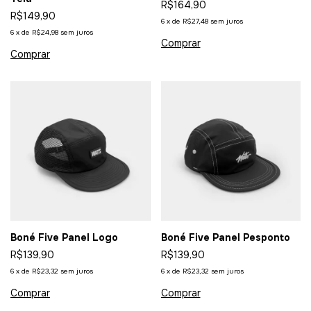
R$164,90
R$149,90
6
x
de
R$27,48
sem juros
6
x
de
R$24,98
sem juros
Boné Five Panel Logo
Boné Five Panel Pesponto
R$139,90
R$139,90
6
x
de
R$23,32
sem juros
6
x
de
R$23,32
sem juros