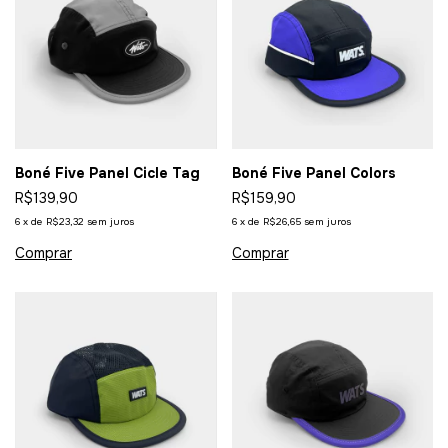
Boné Five Panel Cicle Tag
Boné Five Panel Colors
R$139,90
R$159,90
6
x
de
R$23,32
sem juros
6
x
de
R$26,65
sem juros