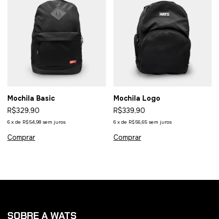
Mochila Basic
Mochila Logo
R$329,90
R$339,90
6
x
de
R$54,98
sem juros
6
x
de
R$56,65
sem juros
SOBRE A WATS