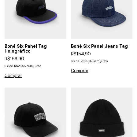
Boné Six Panel Tag
Boné Six Panel Jeans Tag
Holográfico
R$154,90
R$159,90
6
x
de
R$25,82
sem juros
6
x
de
R$26,65
sem juros