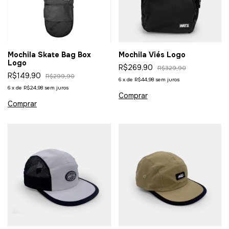
Mochila Skate Bag Box
Mochila Viés Logo
Logo
R$269,90
R$329,90
R$149,90
R$299,90
6
x
de
R$44,98
sem juros
6
x
de
R$24,98
sem juros