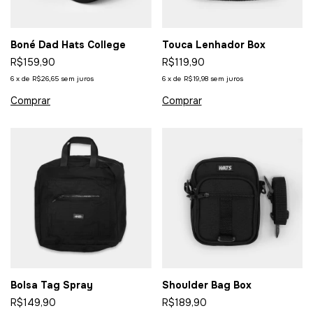
Boné Dad Hats College
Touca Lenhador Box
R$159,90
R$119,90
6
x
de
R$26,65
sem juros
6
x
de
R$19,98
sem juros
Bolsa Tag Spray
Shoulder Bag Box
R$149,90
R$189,90