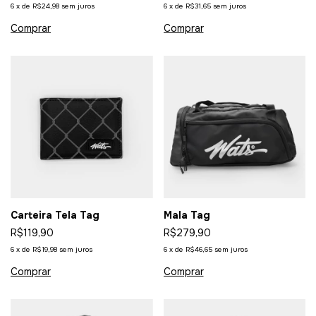
6
x
de
R$24,98
sem juros
6
x
de
R$31,65
sem juros
Carteira Tela Tag
Mala Tag
R$119,90
R$279,90
6
x
de
R$19,98
sem juros
6
x
de
R$46,65
sem juros