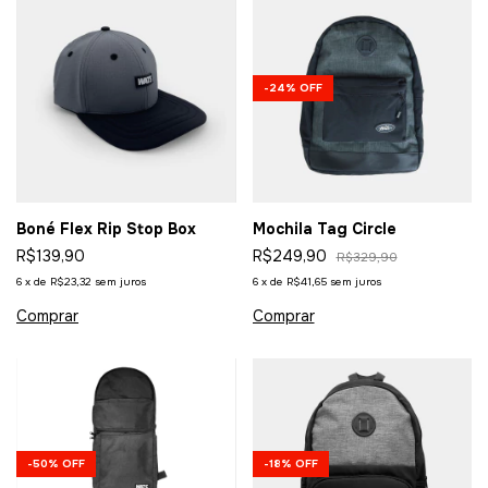
-
24
%
OFF
Boné Flex Rip Stop Box
Mochila Tag Circle
R$139,90
R$249,90
R$329,90
6
x
de
R$23,32
sem juros
6
x
de
R$41,65
sem juros
-
50
%
OFF
-
18
%
OFF