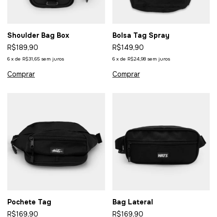
Shoulder Bag Box
Bolsa Tag Spray
R$189,90
R$149,90
6
x
de
R$31,65
sem juros
6
x
de
R$24,98
sem juros
Pochete Tag
Bag Lateral
R$169,90
R$169,90